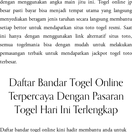
dengan menggunakan angka main jitu ini. Togel online jp
besar pasti bayar bisa menjadi tempat utama yang langsung
menyediakan beragam jenis taruhan secara langsung membantu
setiap bettor untuk mendapatkan situs toto togel resmi. Saat
ini hanya dengan menggunakan link alternatif situs toto,
semua togelmania bisa dengan mudah untuk melakukan
pemasangan terbaik untuk mendapatkan jackpot togel toto
terbesar.
Daftar Bandar Togel Online
Terpercaya Dengan Pasaran
Togel Hari Ini Terlengkap
Daftar
bandar togel online
kini hadir membantu anda untuk