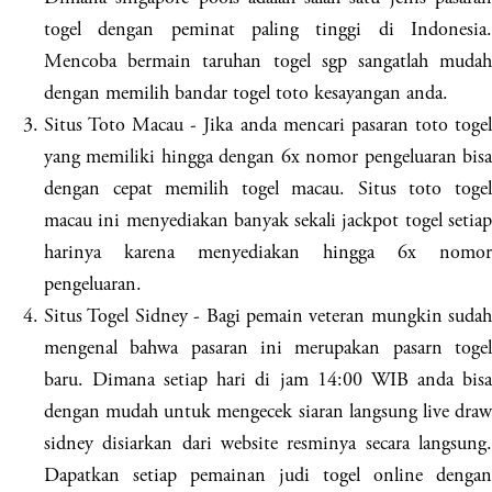
togel dengan peminat paling tinggi di Indonesia.
Mencoba bermain taruhan togel sgp sangatlah mudah
dengan memilih bandar togel toto kesayangan anda.
Situs Toto Macau - Jika anda mencari pasaran toto togel
yang memiliki hingga dengan 6x nomor pengeluaran bisa
dengan cepat memilih togel macau. Situs toto togel
macau ini menyediakan banyak sekali jackpot togel setiap
harinya karena menyediakan hingga 6x nomor
pengeluaran.
Situs Togel Sidney - Bagi pemain veteran mungkin sudah
mengenal bahwa pasaran ini merupakan pasarn togel
baru. Dimana setiap hari di jam 14:00 WIB anda bisa
dengan mudah untuk mengecek siaran langsung live draw
sidney disiarkan dari website resminya secara langsung.
Dapatkan setiap pemainan judi togel online dengan