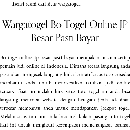
lisensi resmi dari situs wargatogel.
Wargatogel Bo Togel Online JP
Besar Pasti Bayar
Bo togel online
jp besar pasti bayar merupakan incaran setia
pemain judi online di Indonesia. Dimana secara langsung anda
pasti akan mengecek langsung link alternatif situs toto tersedia
membantu anda untuk mendapatkan taruhan judi online
terbaik. Saat ini melalui link situs toto togel ini anda bisa
langsung mencoba website dengan beragam jenis kelebihan
terbesar membantu anda untuk mendapatkan jackpot togel.
Melalui situs toto ini anda bisa melakukan pasang toto togel
hari ini untuk mengikuti kesempatan memenangkan taruhan