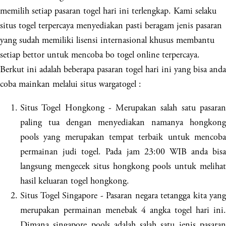
memilih setiap pasaran togel hari ini terlengkap. Kami selaku
situs togel terpercaya menyediakan pasti beragam jenis pasaran
yang sudah memiliki lisensi internasional khusus membantu
setiap bettor untuk mencoba bo togel online terpercaya.
Berkut ini adalah beberapa pasaran togel hari ini yang bisa anda
coba mainkan melalui situs wargatogel :
Situs Togel Hongkong - Merupakan salah satu pasaran
paling tua dengan menyediakan namanya hongkong
pools yang merupakan tempat terbaik untuk mencoba
permainan judi togel. Pada jam 23:00 WIB anda bisa
langsung mengecek situs hongkong pools untuk melihat
hasil keluaran togel hongkong.
Situs Togel Singapore - Pasaran negara tetangga kita yang
merupakan permainan menebak 4 angka togel hari ini.
Dimana singapore pools adalah salah satu jenis pasaran