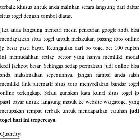
terbaik khusus untuk anda mainkan secara langsung dari daftar
situs togel dengan tombol diatas.
Jika anda langsung mencari mesin pencarian google anda bisa
mendapatkan situs togel untuk melakukan pasang toto online
jp besar pasti bayar. Keunggulan dari bo togel bet 100 rupiah
ini memudahkan setiap bettor yang hanya memiliki modal
kecil jackpot besar. Sehingga setiap permainan judi online bisa
anda maksimalkan sepenuhnya. Jangan sampai anda salah
memiliki link alternatif situs toto menyediakan bandar togel
online terlengkap. Selalu gunakan kata kunci situs togel jp
pasti bayar untuk langsung masuk ke website wargatogel yang
merupakan tempat terbaik untuk mendapatkan taruhan
judi
.
togel hari ini terpercaya
Quantity: